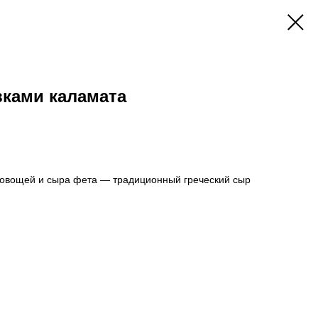
вками каламата
х овощей и сыра фета — традиционный греческий сыр