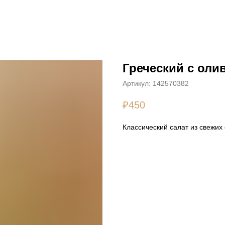
Греческий с оли
Артикул:
142570382
₽
450
Классический салат из свежи